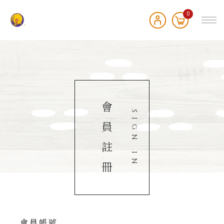
0
會
SIGN IN
員
註
冊
會員帳號