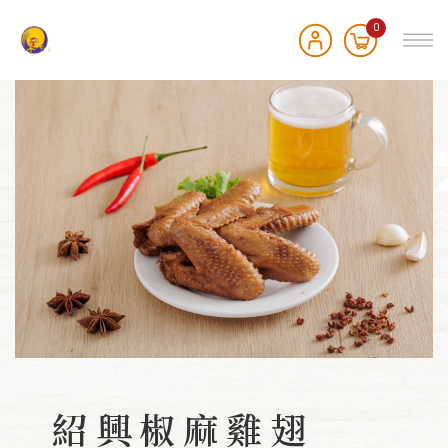
0
紹興椒麻雞翅