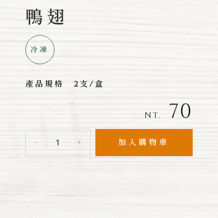
鴨翅
冷凍
產品規格
2支/盒
70
NT.
加入購物車
-
+